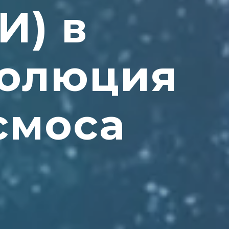
И) в
волюция
смоса