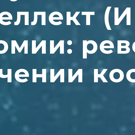
еллект (И
омии: ре
учении ко