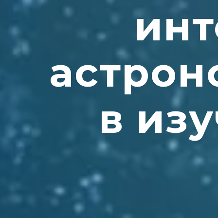
инт
астрон
в из