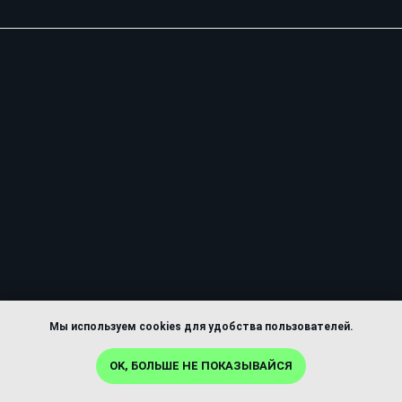
Мы используем cookies для удобства пользователей.
Фонд Википедия запускает
OK, БОЛЬШЕ НЕ ПОКАЗЫВАЙСЯ
новаторское расширение ChatGPT